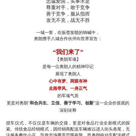
忠诚爱国，实事求是
尊重对手，敢于竞争
善于竞争，服从指挥
攻无不克，战无不胜
一城一誓，在振聋发聩的呐喊中，
奥朗携手八城合作伙伴向世界宣告：
“我们来了”
【奥朗军魂】
是每一位奥朗人的精神印记
展现了奥朗人
心中有梦、两眼有神
走路带风、一身正气
的军魂气质
更是对奥朗“
和合共生、立信、善于学习、创新
”这一企业价值观的
深刻诠释
授车仪式，不仅仅是车辆的交接，更是对食品行业全新模式的探
索。传统食品经销模式，因经销商配送车辆难以进入街头巷尾，无
法服务餐饮小店，导致市场覆盖范围有限。而奥朗电动车配送模式